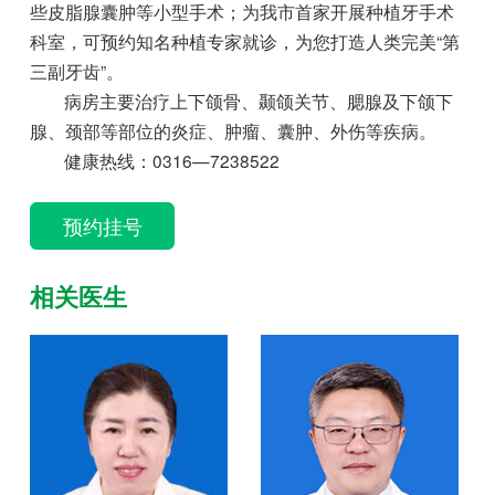
些皮脂腺囊肿等小型手术；为我市首家开展种植牙手术
病理科
放疗科
药学部
科室，可预约知名种植专家就诊，为您打造人类完美“第
三副牙齿”。
营养科
呼吸与危重症医学科
消化内科
病房主要治疗上下颌骨、颞颌关节、腮腺及下颌下
腺、颈部等部位的炎症、肿瘤、囊肿、外伤等疾病。
内分泌肾病科
健康热线：0316—7238522
预约挂号
相关医生