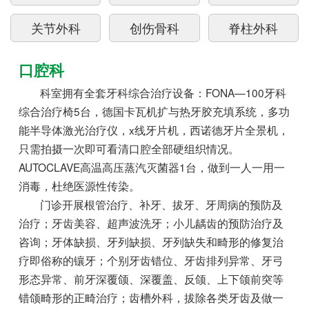
关节外科
创伤骨科
脊柱外科
手足外烧伤科
神经外科
产科
口腔科
科室拥有全套牙科综合治疗设备：FONA—100牙科
产房
妇科
胸心外科
综合治疗椅5台，德国卡瓦机扩与热牙胶充填系统，多功
能半导体激光治疗仪，x线牙片机，西诺德牙片全景机，
泌尿科
眼科
耳鼻喉科
只需拍摄一次即可看清口腔全部硬组织情况。
AUTOCLAVE高温高压蒸汽灭菌器1台，做到一人一用一
口腔科
麻醉科
手术室
消毒，杜绝医源性传染。
门诊开展根管治疗、补牙、拔牙、牙周病的预防及
中医康复科
皮肤科
感染性疾病科
治疗；牙齿美容、超声波洗牙；小儿龋齿的预防治疗及
咨询；牙体缺损、牙列缺损、牙列缺失和畸形的修复治
全科医学科
健康体检中心
影像科
疗即俗称的镶牙；个别牙齿错位、牙齿排列异常、牙弓
形态异常、前牙深覆颌、深覆盖、反颌、上下颌前突等
内镜科
超声科
检验科
错颌畸形的正畸治疗；齿槽外科，拔除各类牙齿及做一