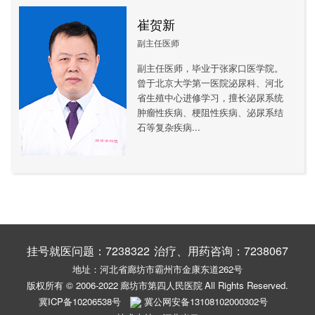
内镜科
超声科
检验科
崔贺新
副主任医师
病理科
放疗科
药学部
副主任医师，毕业于张家口医学院。
曾于北京大学第一医院泌尿科、河北
营养科
呼吸与危重症医学科
消化内科
省生殖中心进修学习，擅长泌尿系统
肿瘤性疾病、梗阻性疾病、泌尿系结
内分泌肾病科
石等复杂疾病...
挂号就医问题：7238322
治疗、用药咨询：7238067
地址：河北省廊坊市霸州市金康东道262号
版权所有 © 2006-2022
廊坊市第四人民医院
All Rights Reserved.
冀ICP备10206538号
冀公网安备13108102000302号