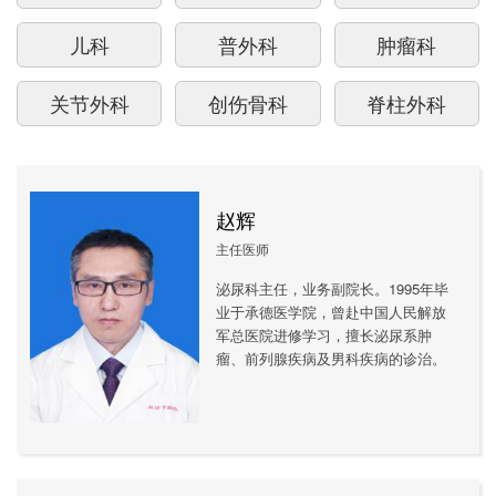
儿科
普外科
肿瘤科
关节外科
创伤骨科
脊柱外科
手足外烧伤科
神经外科
产科
赵辉
产房
妇科
胸心外科
主任医师
泌尿科
眼科
耳鼻喉科
泌尿科主任，业务副院长。1995年毕
业于承德医学院，曾赴中国人民解放
口腔科
麻醉科
手术室
军总医院进修学习，擅长泌尿系肿
瘤、前列腺疾病及男科疾病的诊治。
中医康复科
皮肤科
感染性疾病科
全科医学科
健康体检中心
影像科